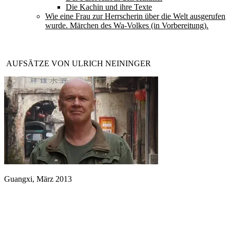
Die Kachin und ihre Texte
Wie eine Frau zur Herrscherin über die Welt ausgerufen
wurde. Märchen des Wa-Volkes (in Vorbereitung).
AUFSÄTZE VON ULRICH NEININGER
Guangxi, März 2013