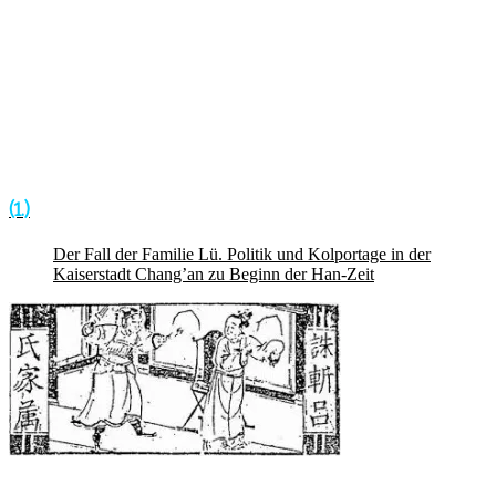
(1.)
Der Fall der Familie Lü. Politik und Kolportage in der
Kaiserstadt Chang’an zu Beginn der Han-Zeit