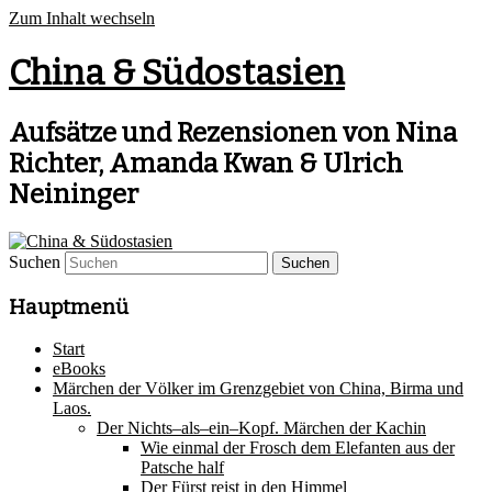
Zum Inhalt wechseln
China & Südostasien
Aufsätze und Rezensionen von Nina
Richter, Amanda Kwan & Ulrich
Neininger
Suchen
Hauptmenü
Start
eBooks
Märchen der Völker im Grenzgebiet von China, Birma und
Laos.
Der Nichts–als–ein–Kopf. Märchen der Kachin
Wie einmal der Frosch dem Elefanten aus der
Patsche half
Der Fürst reist in den Himmel