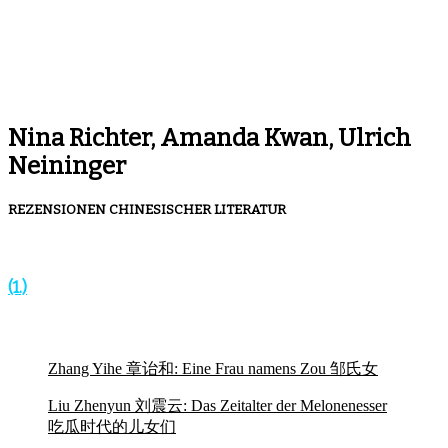
Nina Richter, Amanda Kwan, Ulrich
Neininger
REZENSIONEN CHINESISCHER LITERATUR
(1.)
Zhang Yihe 章诒和: Eine Frau namens Zou 邹氏女
Liu Zhenyun 刘震云: Das Zeitalter der Melonenesser
吃瓜时代的儿女们