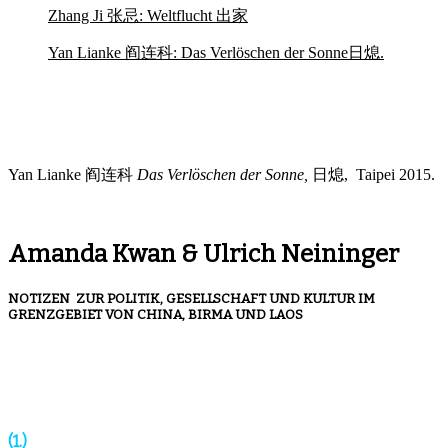
Zhang Ji 张忌: Weltflucht 出家
Yan Lianke 阎连科: Das Verlöschen der Sonne日熄.
Yan Lianke 阎连科
Das Verlöschen der Sonne,
日熄, Taipei 2015.
Amanda Kwan & Ulrich Neininger
NOTIZEN ZUR POLITIK, GESELLSCHAFT UND KULTUR IM
GRENZGEBIET VON CHINA, BIRMA UND LAOS
(1.)