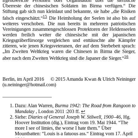
irgendwelche Personen oder Organisation über die sterbliche
Überreste der chinesischen Soldaten im Birma verfügen.“ Die
Stiftung gab sich nun kleinlaut und bekannte, sie habe „die Risiken
15
falsch eingeschätzt.“
Die Heimholung der Seelen ist also bis auf
weiteres verschoben. Die nun bereits in mehreren patriotischen
Vereinigungen zusammengeschlossen Protektoren der Heldenseelen
werden freilich weiter die chinesische mit der japanischen
Kriegsgräberfürsorge vergleichen und enttäuschte alte Kämpfer
zitieren, wie jenen Kriegsveteranen, der auf dem Sterbebett sprach:
„Im Zweiten Weltkrieg waren die Chinesen in Birma die Sieger,
16
aber nach dem Zweiten Weltkrieg sind die Japaner die Sieger.“
Berlin, im April 2016 © 2015 Amanda Kwan & Ulrich Neininger
(u.neininger@hotmail.com)
____________________
Dazu: Alan Warren
, Burma 1942: The Road from Rangoon to
Mandalay
, London 2011 :203 ff.
↩
Siehe:
Diaries of General Joseph W. Stilwell, 1900–46
, Hg.
Hoover Institution (dig.), Eintrag vom 19. Mai 1944. “The
more I see of limies, the worse I hate them.” Über
Mountbatten: “Louis is a fatuous ass.“ Eintrag vom 17. April