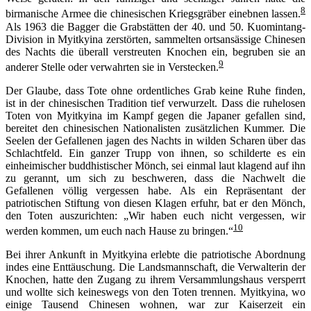
8
birmanische Armee die chinesischen Kriegsgräber einebnen lassen.
Als 1963 die Bagger die Grabstätten der 40. und 50. Kuomintang-
Division in Myitkyina zerstörten, sammelten ortsansässige Chinesen
des Nachts die überall verstreuten Knochen ein, begruben sie an
9
anderer Stelle oder verwahrten sie in Verstecken.
Der Glaube, dass Tote ohne ordentliches Grab keine Ruhe finden,
ist in der chinesischen Tradition tief verwurzelt. Dass die ruhelosen
Toten von Myitkyina im Kampf gegen die Japaner gefallen sind,
bereitet den chinesischen Nationalisten zusätzlichen Kummer. Die
Seelen der Gefallenen jagen des Nachts in wilden Scharen über das
Schlachtfeld. Ein ganzer Trupp von ihnen, so schilderte es ein
einheimischer buddhistischer Mönch, sei einmal laut klagend auf ihn
zu gerannt, um sich zu beschweren, dass die Nachwelt die
Gefallenen völlig vergessen habe. Als ein Repräsentant der
patriotischen Stiftung von diesen Klagen erfuhr, bat er den Mönch,
den Toten auszurichten: „Wir haben euch nicht vergessen, wir
10
werden kommen, um euch nach Hause zu bringen.“
Bei ihrer Ankunft in Myitkyina erlebte die patriotische Abordnung
indes eine Enttäuschung. Die Landsmannschaft, die Verwalterin der
Knochen, hatte den Zugang zu ihrem Versammlungshaus versperrt
und wollte sich keineswegs von den Toten trennen. Myitkyina, wo
einige Tausend Chinesen wohnen, war zur Kaiserzeit ein