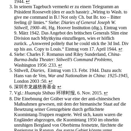
1944.
↩
In seinem Tagebuch vermerkt er zu einem Telegramm an
Präsident Roosevelt (den er auch hasste): „Wiring to Wash. to
give me command in B.! Not only Ch. but Br. too – Bitter
feeling @ limies.“ Siehe:
Diaries of General Joseph W.
Stilwell, 1900–46
, Hg. Hoover Institution (dig.), Eintrag vom
9. März 1942. Das Angebot des britischen Generals Slim eine
Division nach Miyitkyina einzufliegen, wies er höflich
zurück. „Answered politely that he could stick the 3d Ind. Div
up his ass. Copy to Louis.“ Eintrag vom 17. April 1944.
↩
Siehe: Charles F. Romanus und Riley Sunderland,
China-
Burma-India Theater: Stilwell’s Command Problems,
Washington 1956 :233.
↩
Stilwell,
Diaries
, Eintrag vom 13. Febr. 1944. Dazu auch:
Hans van de Ven,
War and Nationalism in China: 1925-1945,
London 2003 :50.
↩
深圳市龙越慈善基金
↩
Vgl.:
Huanqiu Shibao
环球时报, 6. Nov. 2015.
↩
Die Einebnung der Gräber war eine der anti-chinesischen
Maßnahmen gewesen, mit dem der birmanische Staat auf die
Besetzung seiner Grenzgebiete durch geflüchtete
Kuomintang-Truppen reagierte. Weil sich, kaum waren die
Engländer abgezogen, die Kuomintang 1950 im ohnehin
unruhigen Bergland von Oberbirma festsetzte, fürchtete die
Regierung in Rangun, das ganze Gebiet könnte unter