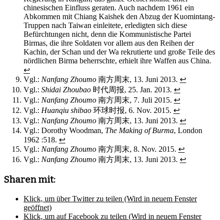
chinesischen Einfluss geraten. Auch nachdem 1961 ein
Abkommen mit Chiang Kaishek den Abzug der Kuomintang-
Truppen nach Taiwan einleitete, erledigten sich diese
Befürchtungen nicht, denn die Kommunistische Partei
Birmas, die ihre Soldaten vor allem aus den Reihen der
Kachin, der Schan und der Wa rekrutierte und große Teile des
nördlichen Birma beherrschte, erhielt ihre Waffen aus China.
↩
Vgl.:
Nanfang Zhoumo
南方周末, 13. Juni 2013.
↩
Vgl.:
Shidai Zhoubao
时代周报, 25. Jan. 2013.
↩
Vgl.:
Nanfang Zhoumo
南方周末, 7. Juli 2015.
↩
Vgl.:
Huanqiu shibao
环球时报, 6. Nov. 2015.
↩
Vgl.:
Nanfang Zhoumo
南方周末, 13. Juni 2013.
↩
Vgl.: Dorothy Woodman,
The Making of Burma
, London
1962 :518.
↩
Vgl.:
Nanfang Zhoumo
南方周末, 8. Nov. 2015.
↩
Vgl.:
Nanfang Zhoumo
南方周末, 13. Juni 2013.
↩
Sharen mit:
Klick, um über Twitter zu teilen (Wird in neuem Fenster
geöffnet)
Klick, um auf Facebook zu teilen (Wird in neuem Fenster