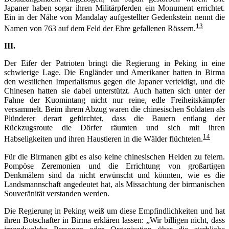
Japaner haben sogar ihren Militärpferden ein Monument errichtet.
Ein in der Nähe von Mandalay aufgestellter Gedenkstein nennt die
13
Namen von 763 auf dem Feld der Ehre gefallenen Rössern.
III.
Der Eifer der Patrioten bringt die Regierung in Peking in eine
schwierige Lage. Die Engländer und Amerikaner hatten in Birma
den westlichen Imperialismus gegen die Japaner verteidigt, und die
Chinesen hatten sie dabei unterstützt. Auch hatten sich unter der
Fahne der Kuomintang nicht nur reine, edle Freiheitskämpfer
versammelt. Beim ihrem Abzug waren die chinesischen Soldaten als
Plünderer derart gefürchtet, dass die Bauern entlang der
Rückzugsroute die Dörfer räumten und sich mit ihren
14
Habseligkeiten und ihren Haustieren in die Wälder flüchteten.
Für die Birmanen gibt es also keine chinesischen Helden zu feiern.
Pompöse Zeremonien und die Errichtung von großartigen
Denkmälern sind da nicht erwünscht und könnten, wie es die
Landsmannschaft angedeutet hat, als Missachtung der birmanischen
Souveränität verstanden werden.
Die Regierung in Peking weiß um diese Empfindlichkeiten und hat
ihren Botschafter in Birma erklären lassen: „Wir billigen nicht, dass