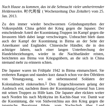
Nach Hause zu kommen, das ist die Sehnsucht vieler umherirrender
Heldenseelen.
时代周报 ( Wochenzeitung
Das Zeitalter
) vom 25.
Jan. 2013.
Zu den immer wieder beschworenen Gründungsmythen der
Volksrepublik China gehört der Krieg gegen die Japaner. Der
entscheidende Anteil der Kuomintang-Truppen im Kampf gegen die
Invasoren blieb dabei lange verschwiegen. Unbeachtet blieb dann
auch der Kampf der Kuomintang in Birma an der Seite der
Amerikaner und Engländer. Chinesische Händler, die in den
achtziger Jahren, nach einer langen Unterbrechung der
Handelsbeziehungen, wieder in die Nachbarländer reisten,
berichteten aus Birma von Kriegsgräbern, an die sich in China
niemand mehr zu erinnern schien.
Die Japaner waren im Frühjahr 1942 in Birma einmarschiert. Sie
eroberten Rangun und standen kurz danach schon vor den Ölfeldern
von Yenangyaung, wo sie siebentausend Soldaten der
1
Kolonialmacht einkesselten.
Den Eingeschlossenen gelang der
Ausbruch erst, nachdem ihnen der Kuomintang-General Sun Liren
mit seinen Truppen zu Hilfe kam. Die Japaner aber rückten weiter
nach Norden bis nach Myitkyina im Kachin-Staat vor. Damit war
die Kuomintang, die von Südwestchina aus den Krieg gegen die
japanische Besatzung führte, vom Nachschub über Land