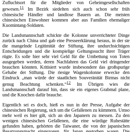
Zufluchtsort für die Mitglieder von Geheimgesellschaften
11
gewesen.
Im Bezirk siedelten sich auch schon sehr früh
chinesische Händler und landlose Bauern an. Die meisten
chinesischen Einwohner kommen aber aus Familien ehemaliger
Kuomintang-Soldaten.
Die Landsmannschaft schickte die Kolonne unverrichteter Dinge
zurück nach China und gab eine Presseerklärung heraus, in der sie
die mangelnde Legitimität der Stiftung, ihre undurchsichtigen
Entscheidungen und die kostspielige Geltungssucht ihrer Träger
rügte. Es solle hier sehr viel Geld für die Umbettung von Toten
ausgegeben werden, deren Nachfahren das Geld viel dringender
brauchen könnten. Kritisiert wurde insbesondere das großspurige
Gehabe der Stiftung. Die riesige Wagenkolonne erwecke den
Eindruck „man würde der staatlichen Souveränität Birmas nicht
12
genug Beachtung schenken.“
Im Übrigen wies die
Landsmannschaft darauf hin, dass sie ein eigenes Grabmal plane,
und die Knochen dafür brauche.
Eigentlich sei es doch, hieß es nun in der Presse, Aufgabe der
chinesischen Regierung, sich um die Gefallenen zu kümmern. Umso
mehr weil es hier gilt, sich an den Japanern zu messen. Zu den
wenigen chinesischen Gefallenen, die eine würdige Ruhestätte
gefunden haben, gehörten die Taiwaner, die von der japanischen
Besatzungsmacht eingezogen, für Japan gestorben waren. Die