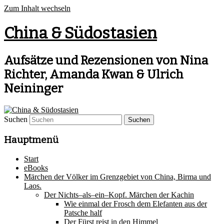
Zum Inhalt wechseln
China & Südostasien
Aufsätze und Rezensionen von Nina
Richter, Amanda Kwan & Ulrich
Neininger
Suchen
Hauptmenü
Start
eBooks
Märchen der Völker im Grenzgebiet von China, Birma und
Laos.
Der Nichts–als–ein–Kopf. Märchen der Kachin
Wie einmal der Frosch dem Elefanten aus der
Patsche half
Der Fürst reist in den Himmel