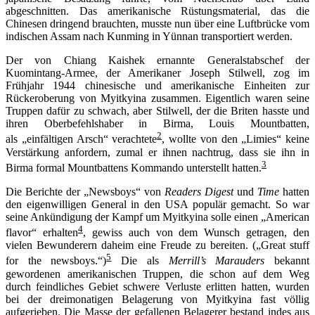
abgeschnitten. Das amerikanische Rüstungsmaterial, das die
Chinesen dringend brauchten, musste nun über eine Luftbrücke vom
indischen Assam nach Kunming in Yünnan transportiert werden.
Der von Chiang Kaishek ernannte Generalstabschef der
Kuomintang-Armee, der Amerikaner Joseph Stilwell, zog im
Frühjahr 1944 chinesische und amerikanische Einheiten zur
Rückeroberung von Myitkyina zusammen. Eigentlich waren seine
Truppen dafür zu schwach, aber Stilwell, der die Briten hasste und
ihren Oberbefehlshaber in Birma, Louis Mountbatten,
2
als „einfältigen Arsch“ verachtete
, wollte von den „Limies“ keine
Verstärkung anfordern, zumal er ihnen nachtrug, dass sie ihn in
3
Birma formal Mountbattens Kommando unterstellt hatten.
Die Berichte der „Newsboys“ von
Readers Digest
und
Time
hatten
den eigenwilligen General in den USA populär gemacht. So war
seine Ankündigung der Kampf um Myitkyina solle einen „American
4
flavor“ erhalten
, gewiss auch von dem Wunsch getragen, den
vielen Bewunderern daheim eine Freude zu bereiten. („Great stuff
5
for the newsboys.“)
Die als
Merrill’s Marauders
bekannt
gewordenen amerikanischen Truppen, die schon auf dem Weg
durch feindliches Gebiet schwere Verluste erlitten hatten, wurden
bei der dreimonatigen Belagerung von Myitkyina fast völlig
aufgerieben. Die Masse der gefallenen Belagerer bestand indes aus