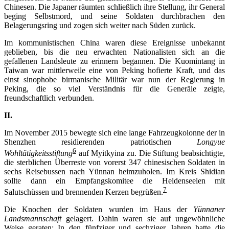
Chinesen. Die Japaner räumten schließlich ihre Stellung, ihr General
beging Selbstmord, und seine Soldaten durchbrachen den
Belagerungsring und zogen sich weiter nach Süden zurück.
Im kommunistischen China waren diese Ereignisse unbekannt
geblieben, bis die neu erwachten Nationalisten sich an die
gefallenen Landsleute zu erinnern begannen. Die Kuomintang in
Taiwan war mittlerweile eine von Peking hofierte Kraft, und das
einst sinophobe birmanische Militär war nun der Regierung in
Peking, die so viel Verständnis für die Generäle zeigte,
freundschaftlich verbunden.
II.
Im November 2015 bewegte sich eine lange Fahrzeugkolonne der in
Shenzhen residierenden patriotischen
Longyue
6
Wohltätigkeitsstiftung
auf Myitkyina zu. Die Stiftung beabsichtigte,
die sterblichen Überreste von vorerst 347 chinesischen Soldaten in
sechs Reisebussen nach Yünnan heimzuholen. Im Kreis Shidian
sollte dann ein Empfangskomitee die Heldenseelen mit
7
Salutschüssen und brennenden Kerzen begrüßen.
Die Knochen der Soldaten wurden im Haus der
Yünnaner
Landsmannschaft
gelagert. Dahin waren sie auf ungewöhnliche
Weise geraten: In den fünfziger und sechziger Jahren hatte die