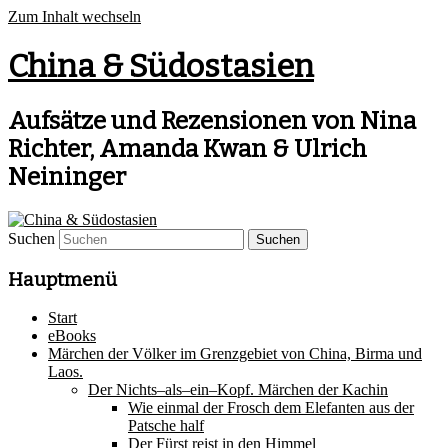
Zum Inhalt wechseln
China & Südostasien
Aufsätze und Rezensionen von Nina
Richter, Amanda Kwan & Ulrich
Neininger
Suchen
Hauptmenü
Start
eBooks
Märchen der Völker im Grenzgebiet von China, Birma und
Laos.
Der Nichts–als–ein–Kopf. Märchen der Kachin
Wie einmal der Frosch dem Elefanten aus der
Patsche half
Der Fürst reist in den Himmel